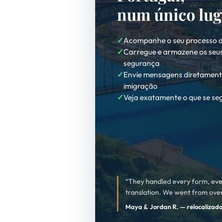
num único lug
Acompanhe o seu processo de
Carregue e armazene os se
segurança
Envie mensagens diretament
imigração
Veja exatamente o que se se
“They handled every form, eve
translation. We went from ov
Maya & Jordan R. — relocalizad