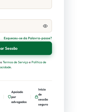
Esqueceu-se da Palavra-passe?
iar Sessão
os
Termos de Serviço
e
Política de
vacidade
.
Início
Apoiado
de
por
sessão
advogados
seguro