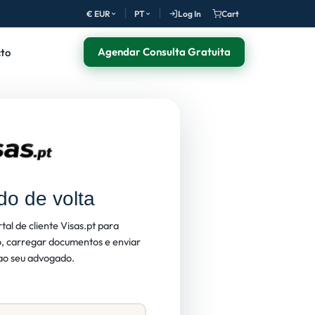
€ EUR
PT
Log In
Cart
Agendar Consulta Gratuita
to
o de volta
rtal de cliente Visas.pt para
, carregar documentos e enviar
o seu advogado.