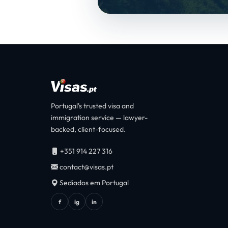
Portugal's trusted visa and
immigration service — lawyer-
backed, client-focused.
+351 914 227 316
contact@visas.pt
Sediados em Portugal
f
ig
in