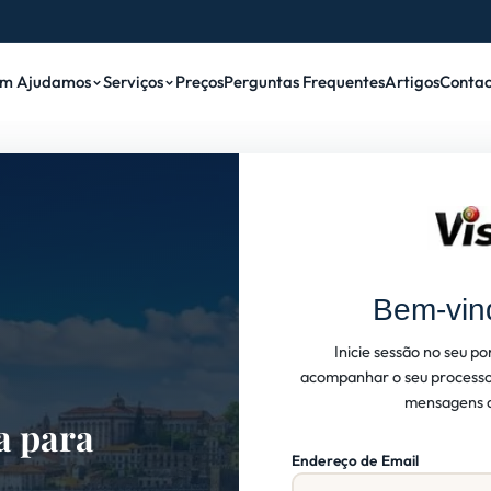
m Ajudamos
Serviços
Preços
Perguntas Frequentes
Artigos
Contac
Bem-vind
Inicie sessão no seu po
acompanhar o seu processo
mensagens a
a para
Endereço de Email