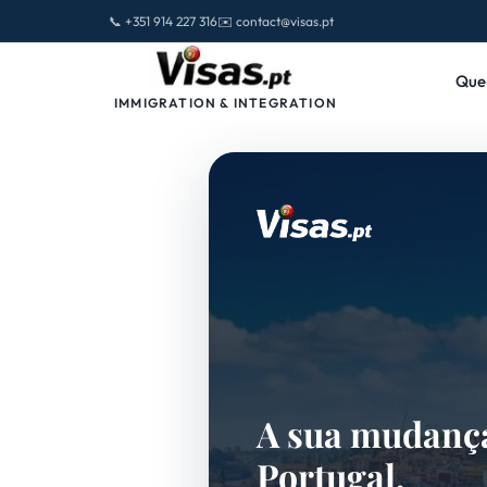
📞 +351 914 227 316
✉️ contact@visas.pt
Que
IMMIGRATION & INTEGRATION
A sua mudanç
Portugal,