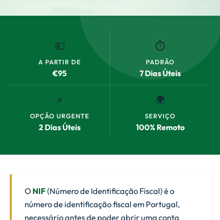
💶
⏱️
A PARTIR DE
PADRÃO
€95
7 Dias Úteis
⚡
🌍
OPÇÃO URGENTE
SERVIÇO
2 Dias Úteis
100% Remoto
O
NIF
(Número de Identificação Fiscal) é o
número de identificação fiscal em Portugal,
necessário antes de poder abrir uma conta