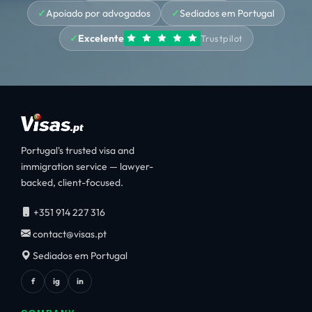
Apoiado por advogados
Sediados em Portugal
Excelente
Trustpilot
Portugal's trusted visa and
immigration service — lawyer-
backed, client-focused.
+351 914 227 316
contact@visas.pt
Sediados em Portugal
f
ig
in