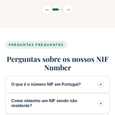
—
—
PERGUNTAS FREQUENTES
Perguntas sobre os nossos NIF
Number
O que é o número NIF em Portugal?
+
O NIF (Número de Identificação Fiscal) é o número
Como obtenho um NIF sendo não
+
de identificação fiscal de Portugal, emitido pela
residente?
Autoridade Tributária. Precisa do NIF para quase