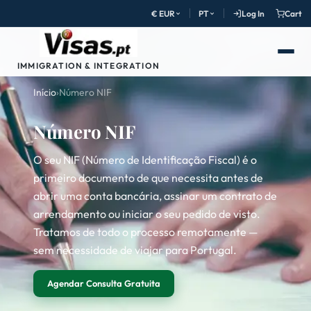
€ EUR
PT
Log In
Cart
IMMIGRATION & INTEGRATION
Início
›
Número NIF
Número NIF
O seu NIF (Número de Identificação Fiscal) é o
primeiro documento de que necessita antes de
abrir uma conta bancária, assinar um contrato de
arrendamento ou iniciar o seu pedido de visto.
Tratamos de todo o processo remotamente —
sem necessidade de viajar para Portugal.
Agendar Consulta Gratuita