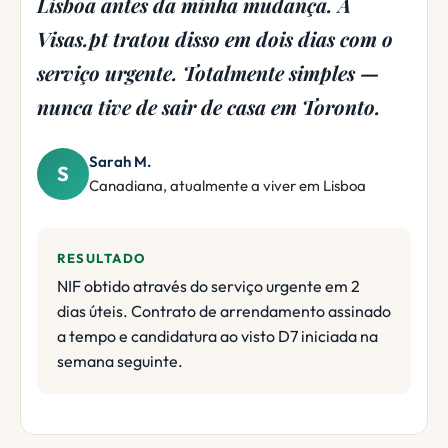
durante semanas. A Visas.pt resolveu
tudo em 7 dias. Quem me dera tê-los
usado desde o início — ter-me-ia
poupado imenso stress.
James T.
J
Britânico, mudou-se para o Porto
RESULTADO
NIF processado em 7 dias úteis após duas
tentativas individuais falhadas. A conta
bancária seguiu-se de imediato. Tem agora
residência D7.