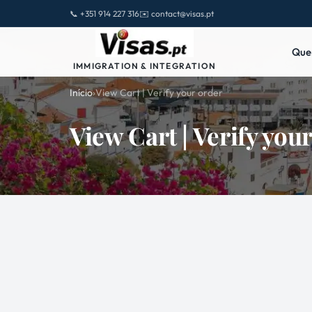
📞 +351 914 227 316
✉️ contact@visas.pt
Que
IMMIGRATION & INTEGRATION
Início
›
View Cart | Verify your order
View Cart | Verify you