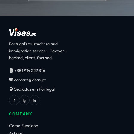
Portugal's trusted visa and
immigration service — lawyer-
backed, client-focused.
+351 914 227 316
contact@visas.pt
Sediados em Portugal
f
ig
in
COMPANY
Como Funciona
Artigos