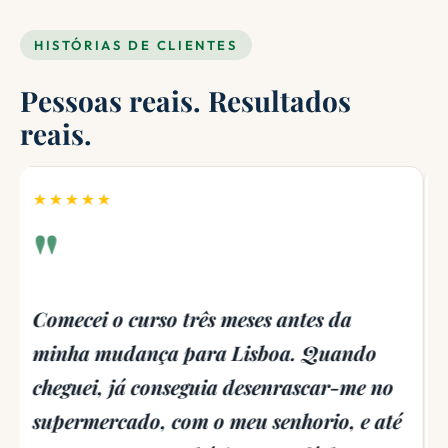
HISTÓRIAS DE CLIENTES
Pessoas reais. Resultados
reais.
★★★★★
"
Só o módulo de pronúncia já valeu a
pena. O português europeu não tem nada
a ver com o brasileiro — e eu já tinha
tentado aprender por aplicações e tinha