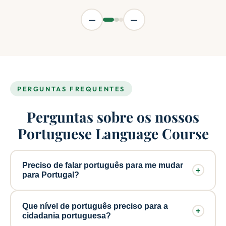
—
—
PERGUNTAS FREQUENTES
Perguntas sobre os nossos
Portuguese Language Course
Preciso de falar português para me mudar
+
para Portugal?
Não — pode obter um visto D7, D8, D2 ou Golden
Que nível de português preciso para a
+
Visa sem qualquer português. Mas vai precisar de
cidadania portuguesa?