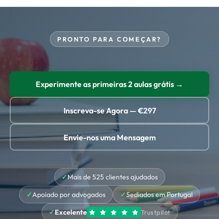
ligação à internet — computador, portátil, tablet
conversação antes do exame, e damos orientação
ou smartphone — e sincroniza o seu progresso,
sobre a inscrição e o formato do exame.
para que possa mudar de dispositivo e continuar
PRONTO PARA COMEÇAR?
exatamente onde parou.
Experimente as primeiras 2 aulas grátis →
Inscreva-se Agora — €297
Envie-nos uma Mensagem
Mais de 525 clientes ajudados
Apoiado por advogados
Sediados em Portugal
Excelente
Trustpilot