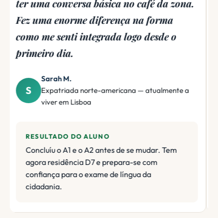
apanhado todos os sons errados. Este
curso corrigiu isso por completo.
James T.
J
Expatriado britânico — mudou-se para o
Algarve
RESULTADO DO ALUNO
Curso incluído no Pacote de Visto Completo
Plus. Comunica agora com confiança ao nível
A2 com vizinhos e serviços locais.