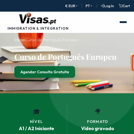
€ EUR
PT
Log In
Cart
IMMIGRATION & INTEGRATION
Início
›
Curso de Português Europeu
Curso de Português Europeu
Agendar Consulta Gratuita
🎓
🎥
NÍVEL
FORMATO
A1 / A2 Iniciante
Vídeo gravado